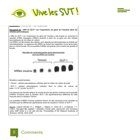
SVT J2 7
Comments
0