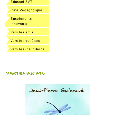
Eduscol SVT
Café Pédagogique
Enseignants
Innovants
Vers les amis
Vers les collèges
Vers les institutions
PARTENARIATS