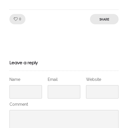
Like!
SHARE
0
Julien de
VivelesSVT.com
Leave a reply
Name
Email
Website
Comment