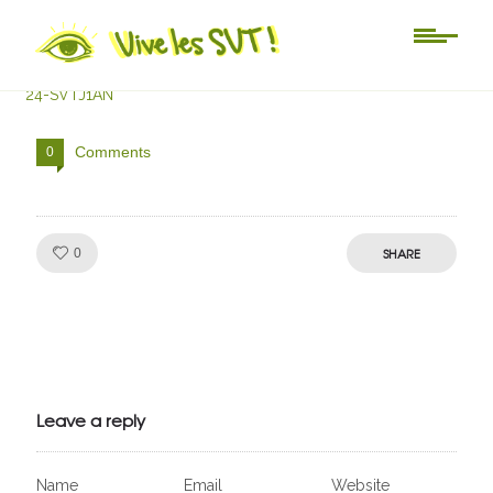
24-SVTJ1AN
24-SVTJ1AN
Comments
0
Like!
SHARE
0
Julien de
VivelesSVT.com
Leave a reply
Name
Email
Website