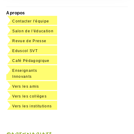
A propos
Contacter l'équipe
Salon de l'éducation
Revue de Presse
Eduscol SVT
Café Pédagogique
Enseignants
Innovants
Vers les amis
Vers les collèges
Vers les institutions