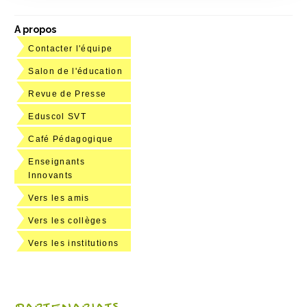
A propos
Contacter l'équipe
Salon de l'éducation
Revue de Presse
Eduscol SVT
Café Pédagogique
Enseignants
Innovants
Vers les amis
Vers les collèges
Vers les institutions