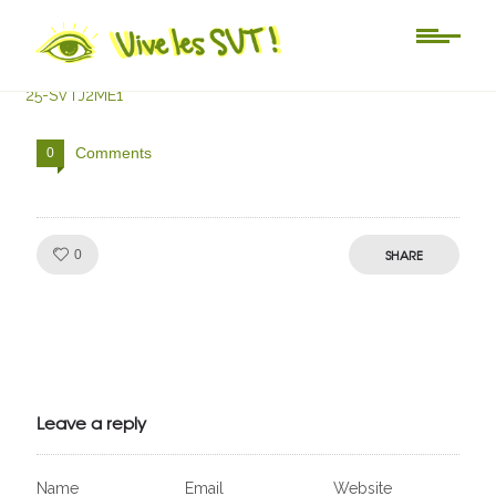
25-SVTJ2ME1
25-SVTJ2ME1
Comments
0
Like!
SHARE
0
Julien de
VivelesSVT.com
Leave a reply
Name
Email
Website