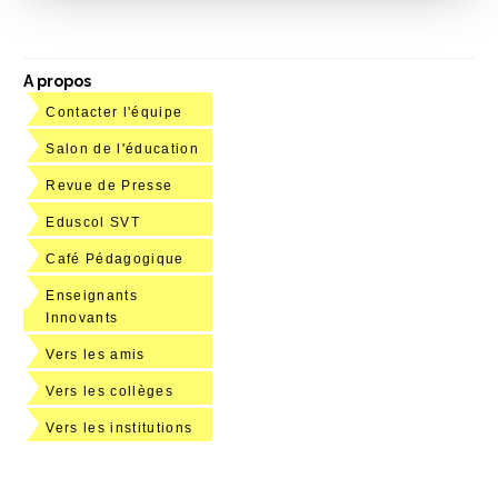
A propos
Contacter l'équipe
Salon de l'éducation
Revue de Presse
Eduscol SVT
Café Pédagogique
Enseignants
Innovants
Vers les amis
Vers les collèges
Vers les institutions