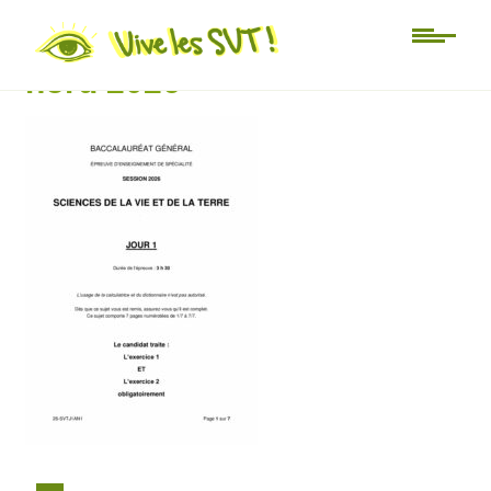
Sujet spé SVT amérique du
nord 2026