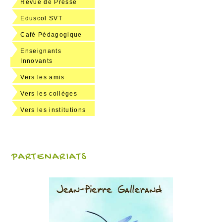
Revue de Presse
Eduscol SVT
Café Pédagogique
Enseignants
Innovants
Vers les amis
Vers les collèges
Vers les institutions
PARTENARIATS