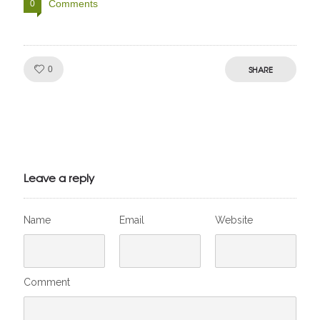
Comments
0
Like!
SHARE
0
Julien de
VivelesSVT.com
Leave a reply
Name
Email
Website
Comment