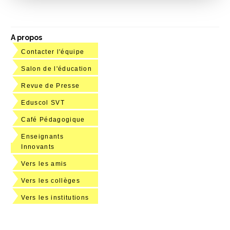
A propos
Contacter l'équipe
Salon de l'éducation
Revue de Presse
Eduscol SVT
Café Pédagogique
Enseignants
Innovants
Vers les amis
Vers les collèges
Vers les institutions