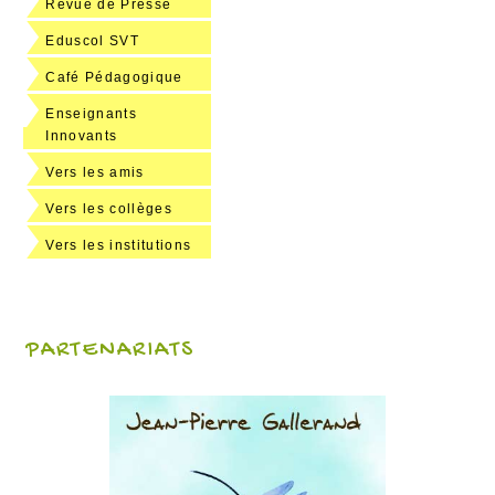
Revue de Presse
Eduscol SVT
Café Pédagogique
Enseignants
Innovants
Vers les amis
Vers les collèges
Vers les institutions
PARTENARIATS