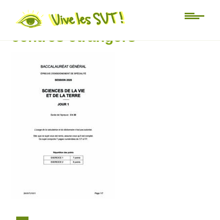
SUjet SVT bac 2026 jour j
centres étrangers