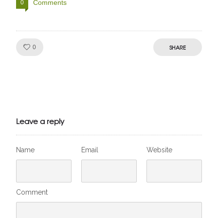
Comments
0
Like!
SHARE
0
Julien de
VivelesSVT.com
Leave a reply
Name
Email
Website
Comment