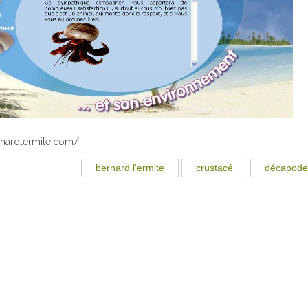
ernardlermite.com/
bernard l'ermite
crustacé
décapod