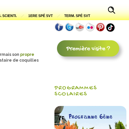
. SCIENTI.
1ERE SPÉ SVT
TERM. SPÉ SVT
ormais son
propre
cataire de coquilles
PROGRAMMES
SCOLAIRES