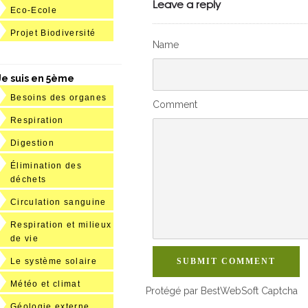
Leave a reply
Eco-Ecole
Projet Biodiversité
Name
Je suis en 5ème
Besoins des organes
Comment
Respiration
Digestion
Élimination des
déchets
Circulation sanguine
Respiration et milieux
de vie
Le système solaire
SUBMIT COMMENT
Météo et climat
Protégé par BestWebSoft Captcha
Géologie externe