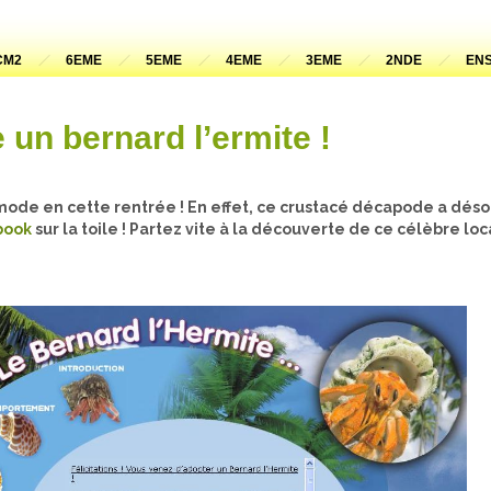
CM2
6EME
5EME
4EME
3EME
2NDE
ENS
 un bernard l’ermite !
 mode en cette rentrée ! En effet, ce crustacé décapode a dés
book
sur la toile ! Partez vite à la découverte de ce célèbre lo