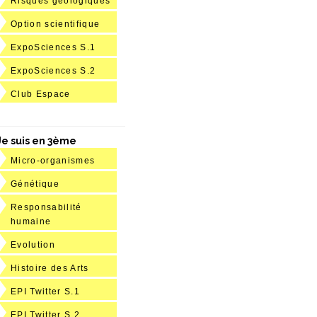
Risques géologiques
Option scientifique
ExpoSciences S.1
ExpoSciences S.2
Club Espace
Je suis en 3ème
Micro-organismes
Génétique
Responsabilité
humaine
Evolution
Histoire des Arts
EPI Twitter S.1
EPI Twitter S.2