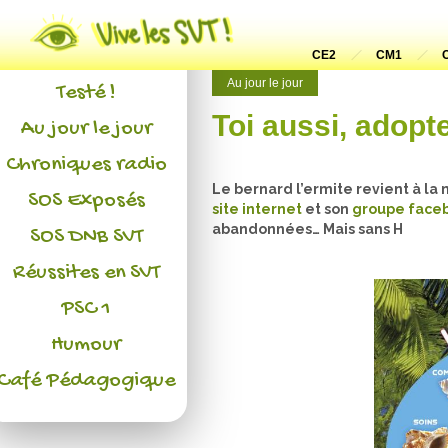
Actualités
L'association
CE2
CM1
Au jour le jour
Testé !
Toi aussi, adopte
Au jour le jour
Chroniques radio
Le bernard l’ermite revient à la
SOS Exposés
site internet
et son
groupe face
abandonnées… Mais sans H
SOS DNB SVT
Réussites en SVT
PSC 1
Humour
Café Pédagogique