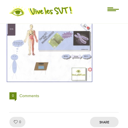
genetique
Comments
0
Like!
SHARE
0