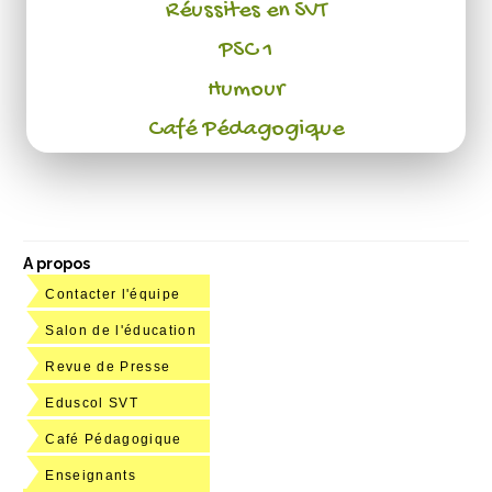
Réussites en SVT
PSC 1
Humour
Café Pédagogique
A propos
Contacter l'équipe
Salon de l'éducation
Revue de Presse
Eduscol SVT
Café Pédagogique
Enseignants