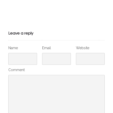
Julien de
VivelesSVT.com
Leave a reply
Name
Email
Website
Comment