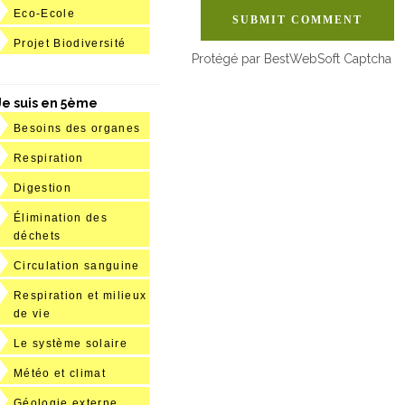
Eco-Ecole
SUBMIT COMMENT
Projet Biodiversité
Protégé par BestWebSoft Captcha
Je suis en 5ème
Besoins des organes
Respiration
Digestion
Élimination des
déchets
Circulation sanguine
Respiration et milieux
de vie
Le système solaire
Météo et climat
Géologie externe