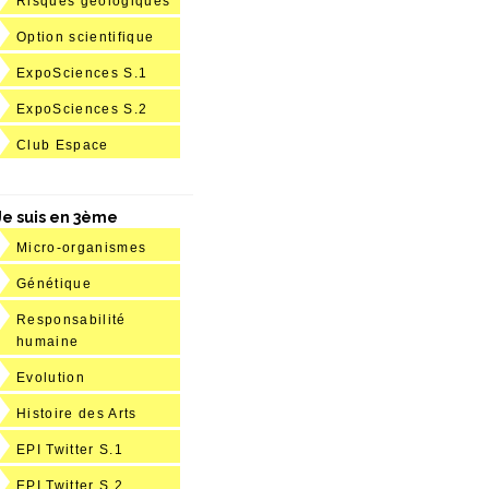
Risques géologiques
Option scientifique
ExpoSciences S.1
ExpoSciences S.2
Club Espace
Je suis en 3ème
Micro-organismes
Génétique
Responsabilité
humaine
Evolution
Histoire des Arts
EPI Twitter S.1
EPI Twitter S.2