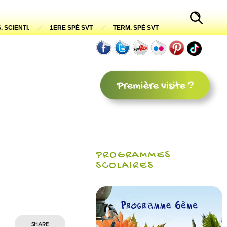
. SCIENTI.
1ERE SPÉ SVT
TERM. SPÉ SVT
PROGRAMMES
SCOLAIRES
SHARE