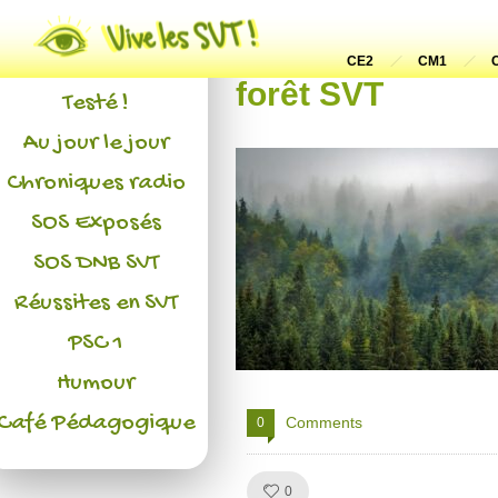
Actualités
L'association
CE2
CM1
forêt SVT
Testé !
Au jour le jour
Chroniques radio
SOS Exposés
SOS DNB SVT
Réussites en SVT
PSC 1
Humour
Café Pédagogique
Comments
0
Like!
0