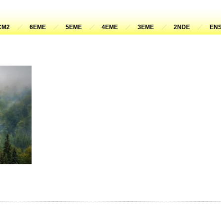
CM2
6EME
5EME
4EME
3EME
2NDE
ENS