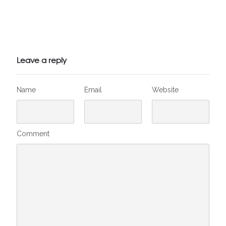
Julien de
VivelesSVT.com
Leave a reply
Name
Email
Website
Comment