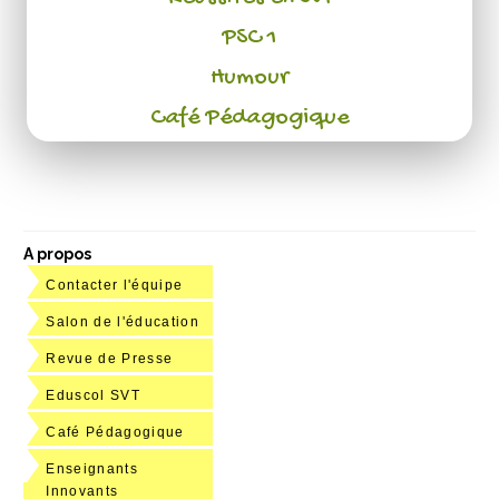
PSC 1
Humour
Café Pédagogique
A propos
Contacter l'équipe
Salon de l'éducation
Revue de Presse
Eduscol SVT
Café Pédagogique
Enseignants
Innovants