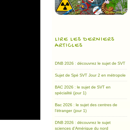
LIRE LES DERNIERS
ARTICLES
DNB 2026 : découvrez le sujet de SVT
Sujet de Spé SVT Jour 2 en métropole
BAC 2026 : le sujet de SVT en
spécialité (jour 1)
Bac 2026 : le sujet des centres de
l’étranger (jour 1)
DNB 2026 : découvrez le sujet
sciences d’Amérique du nord