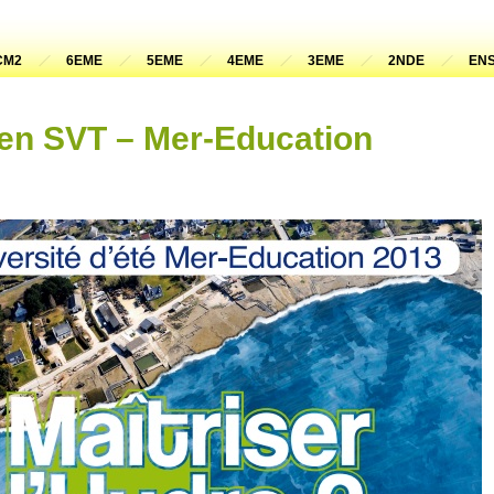
CM2
6EME
5EME
4EME
3EME
2NDE
ENS
 en SVT – Mer-Education