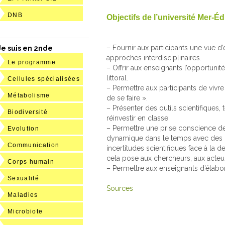
DNB
Objectifs de l’université Mer-Éd
– Fournir aux participants une vue d
Je suis en 2nde
approches interdisciplinaires.
Le programme
– Offrir aux enseignants l’opportuni
littoral.
Cellules spécialisées
– Permettre aux participants de vivr
Métabolisme
de se faire ».
– Présenter des outils scientifique
Biodiversité
réinvestir en classe.
– Permettre une prise conscience de 
Evolution
dynamique dans le temps avec des pér
Communication
incertitudes scientifiques face à la
cela pose aux chercheurs, aux acteurs
Corps humain
– Permettre aux enseignants d’élabor
Sexualité
Sources
Maladies
Microbiote