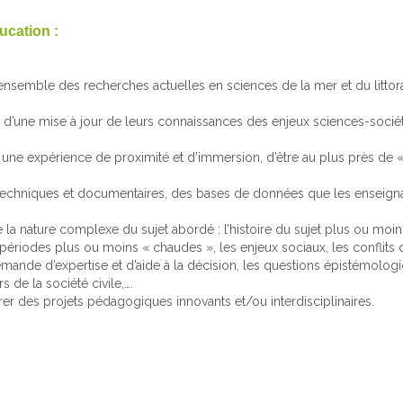
ucation :
’ensemble des recherches actuelles en sciences de la mer et du littora
té d’une mise à jour de leurs connaissances des enjeux sciences-société
e une expérience de proximité et d’immersion, d’être au plus près de «
s, techniques et documentaires, des bases de données que les enseign
la nature complexe du sujet abordé : l’histoire du sujet plus ou moin
iodes plus ou moins « chaudes », les enjeux sociaux, les conflits d’
 demande d’expertise et d’aide à la décision, les questions épistémolog
 de la société civile,….
er des projets pédagogiques innovants et/ou interdisciplinaires.