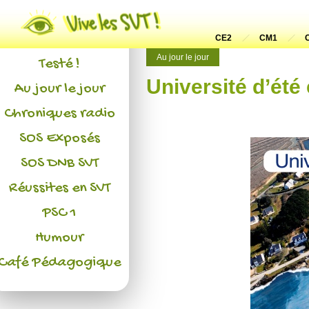
Actualités
L'association
CE2
CM1
Au jour le jour
Testé !
Université d’été
Au jour le jour
Chroniques radio
SOS Exposés
SOS DNB SVT
Réussites en SVT
PSC 1
Humour
Café Pédagogique