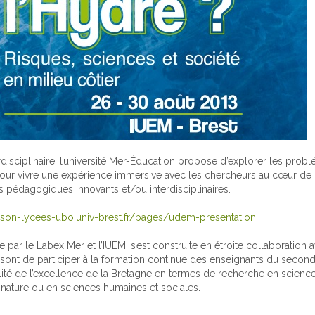
isciplinaire, l’université Mer-Éducation propose d’explorer les prob
l : Pour vivre une expérience immersive avec les chercheurs au cœur de
ts pédagogiques innovants et/ou interdisciplinaires.
iaison-lycees-ubo.univ-brest.fr/pages/udem-presentation
ée par le Labex Mer et l’IUEM, s’est construite en étroite collaboration av
 sont de participer à la formation continue des enseignants du secon
ibilité de l’excellence de la Bretagne en termes de recherche en scienc
a nature ou en sciences humaines et sociales.