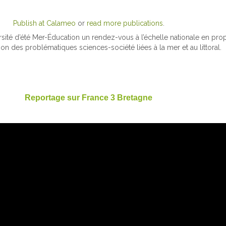
Publish at Calameo
or
read more publications
.
versité d’été Mer-Éducation un rendez-vous à l’échelle nationale en pr
tion des problématiques sciences-société liées à la mer et au littoral.
Reportage sur France 3 Bretagne