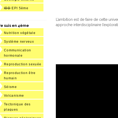
IDD
EPI 5ème
L’ambition est de faire de cette uni
approche interdisciplinaire l’explora
Je suis en 4ème
Nutrition végétale
Système nerveux
Communication
hormonale
Reproduction sexuée
Reproduction être
humain
Séisme
Volcanisme
Tectonique des
plaques