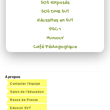
SOS Exposés
SOS DNB SVT
Réussites en SVT
PSC 1
Humour
Café Pédagogique
A propos
Contacter l'équipe
Salon de l'éducation
Revue de Presse
Eduscol SVT