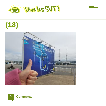
Université d’été Mer
éducation Brest Plouzané
(18)
Comments
0