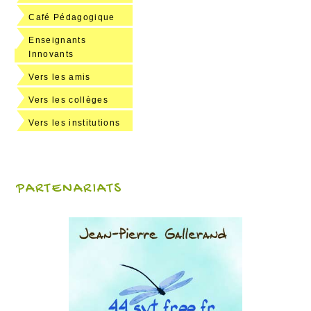
Café Pédagogique
Enseignants
Innovants
Vers les amis
Vers les collèges
Vers les institutions
PARTENARIATS