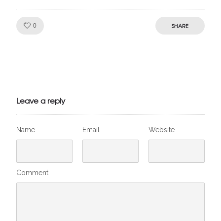
Like!
SHARE
0
Julien de
VivelesSVT.com
Leave a reply
Name
Email
Website
Comment