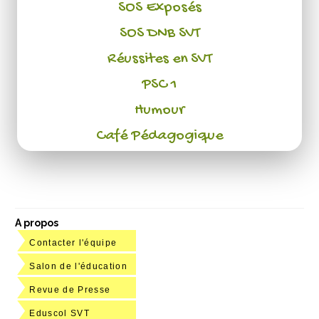
SOS Exposés
SOS DNB SVT
Réussites en SVT
PSC 1
Humour
Café Pédagogique
A propos
Contacter l'équipe
Salon de l'éducation
Revue de Presse
Eduscol SVT