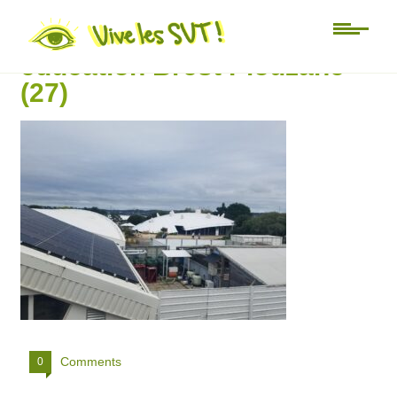
Université d’été Mer
éducation Brest Plouzané
(27)
Comments
0