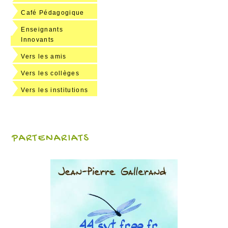
Café Pédagogique
Enseignants
Innovants
Vers les amis
Vers les collèges
Vers les institutions
PARTENARIATS