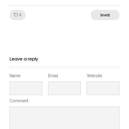
Like!
SHARE
0
Julien de
VivelesSVT.com
Leave a reply
Name
Email
Website
Comment