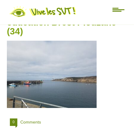
Université d’été Mer
éducation Brest Plouzané
(34)
Comments
0