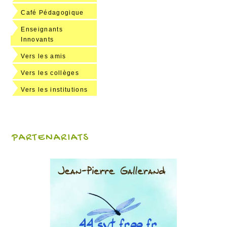
Café Pédagogique
Enseignants
Innovants
Vers les amis
Vers les collèges
Vers les institutions
PARTENARIATS