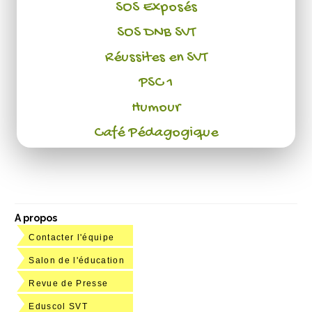
SOS Exposés
SOS DNB SVT
Réussites en SVT
PSC 1
Humour
Café Pédagogique
A propos
Contacter l'équipe
Salon de l'éducation
Revue de Presse
Eduscol SVT