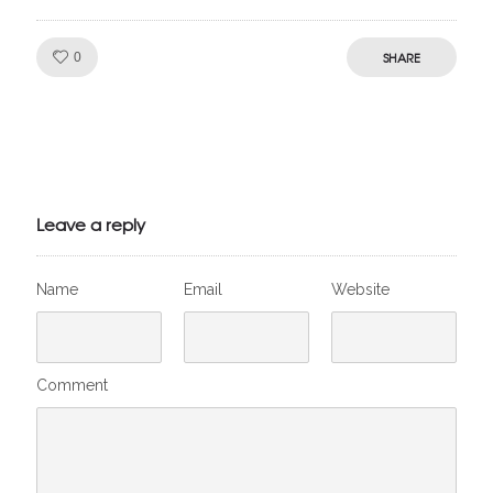
Like!
SHARE
0
Julien de
VivelesSVT.com
Leave a reply
Name
Email
Website
Comment