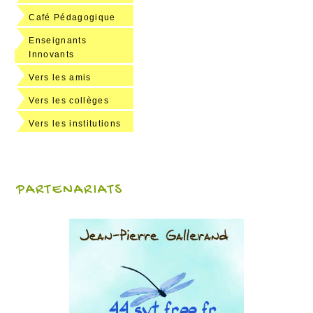
Café Pédagogique
Enseignants
Innovants
Vers les amis
Vers les collèges
Vers les institutions
PARTENARIATS