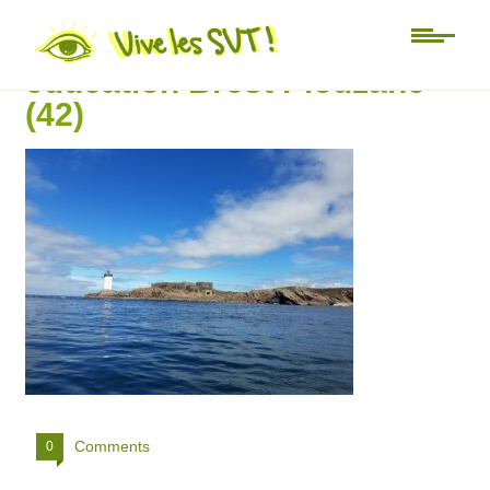
Université d’été Mer
éducation Brest Plouzané
(42)
Comments
0