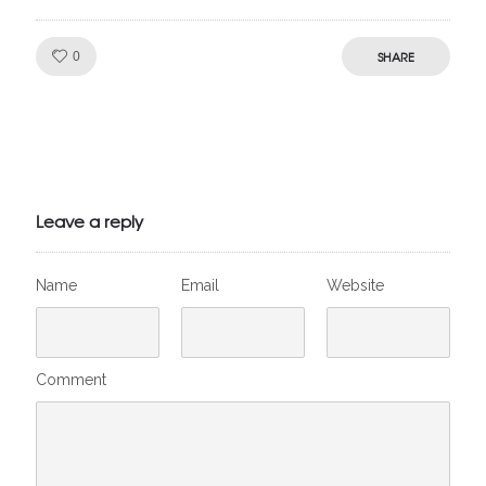
Like!
SHARE
0
Julien de
VivelesSVT.com
Leave a reply
Name
Email
Website
Comment