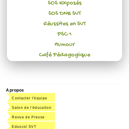
SOS Exposés
SOS DNB SVT
Réussites en SVT
PSC 1
Humour
Café Pédagogique
A propos
Contacter l'équipe
Salon de l'éducation
Revue de Presse
Eduscol SVT