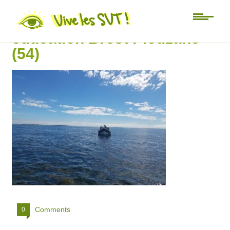
Université d’été Mer
éducation Brest Plouzané
(54)
Comments
0