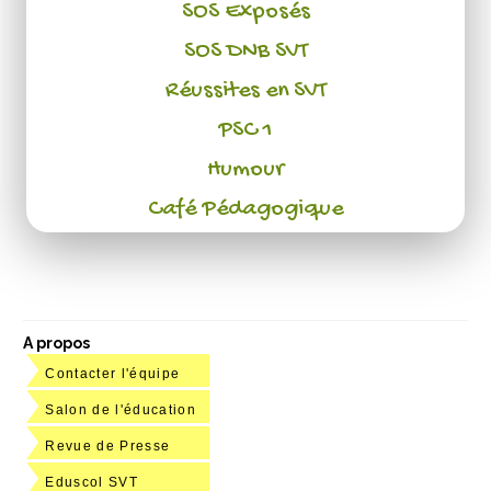
SOS Exposés
SOS DNB SVT
Réussites en SVT
PSC 1
Humour
Café Pédagogique
A propos
Contacter l'équipe
Salon de l'éducation
Revue de Presse
Eduscol SVT