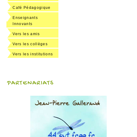
Café Pédagogique
Enseignants
Innovants
Vers les amis
Vers les collèges
Vers les institutions
PARTENARIATS