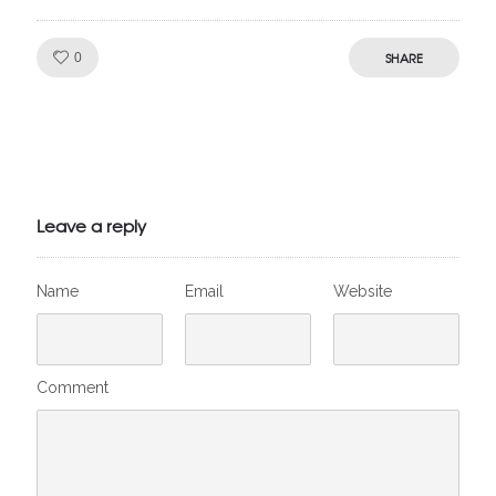
Like!
SHARE
0
Julien de
VivelesSVT.com
Leave a reply
Name
Email
Website
Comment