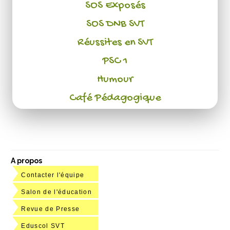
SOS Exposés
SOS DNB SVT
Réussites en SVT
PSC 1
Humour
Café Pédagogique
A propos
Contacter l'équipe
Salon de l'éducation
Revue de Presse
Eduscol SVT