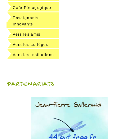
Café Pédagogique
Enseignants
Innovants
Vers les amis
Vers les collèges
Vers les institutions
PARTENARIATS