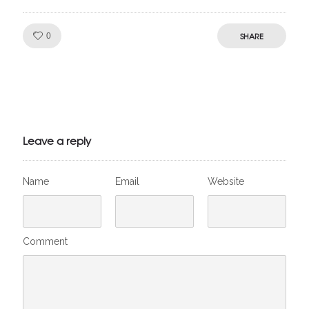
Like!
SHARE
0
Julien de
VivelesSVT.com
Leave a reply
Name
Email
Website
Comment