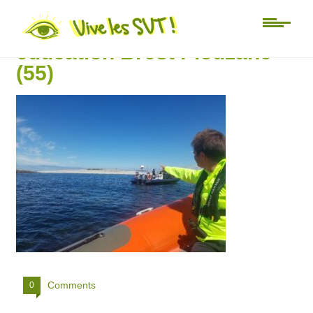
Université d’été Mer
éducation Brest Plouzané
(55)
Comments
0