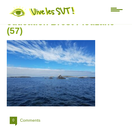
Université d’été Mer
éducation Brest Plouzané
(57)
Comments
0