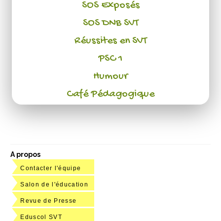
SOS Exposés
SOS DNB SVT
Réussites en SVT
PSC 1
Humour
Café Pédagogique
A propos
Contacter l'équipe
Salon de l'éducation
Revue de Presse
Eduscol SVT