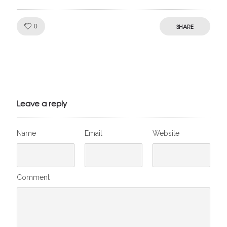
Like!
SHARE
0
Julien de
VivelesSVT.com
Leave a reply
Name
Email
Website
Comment