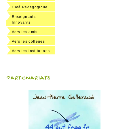
Café Pédagogique
Enseignants
Innovants
Vers les amis
Vers les collèges
Vers les institutions
PARTENARIATS