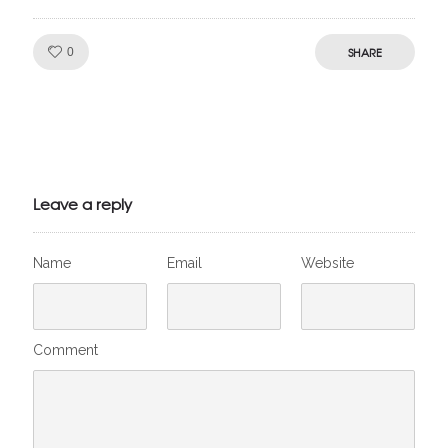
Like!
SHARE
0
Julien de
VivelesSVT.com
Leave a reply
Name
Email
Website
Comment