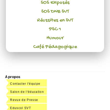
SOS Exposés
SOS DNB SVT
Réussites en SVT
PSC 1
Humour
Café Pédagogique
A propos
Contacter l'équipe
Salon de l'éducation
Revue de Presse
Eduscol SVT