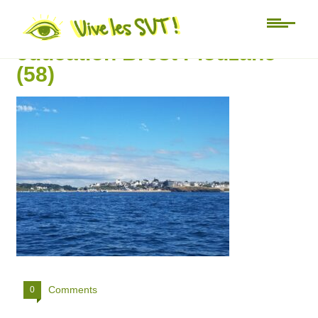
Université d’été Mer
éducation Brest Plouzané
(58)
Comments
0