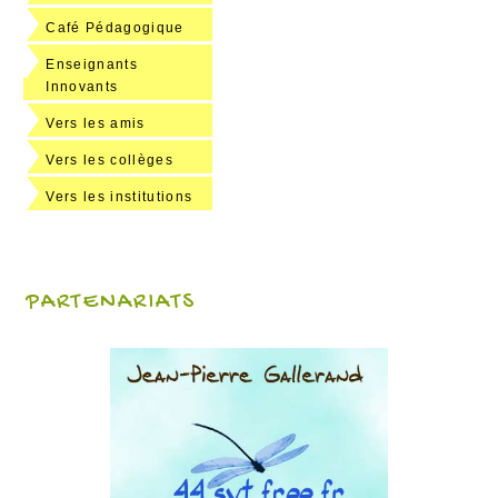
Café Pédagogique
Enseignants
Innovants
Vers les amis
Vers les collèges
Vers les institutions
PARTENARIATS