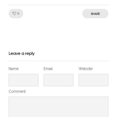
Like!
SHARE
0
Julien de
VivelesSVT.com
Leave a reply
Name
Email
Website
Comment