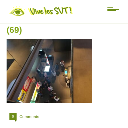
Université d’été Mer
éducation Brest Plouzané
(69)
Comments
0