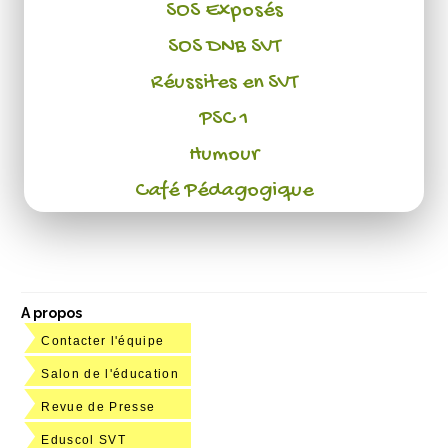
SOS Exposés
SOS DNB SVT
Réussites en SVT
PSC 1
Humour
Café Pédagogique
A propos
Contacter l'équipe
Salon de l'éducation
Revue de Presse
Eduscol SVT