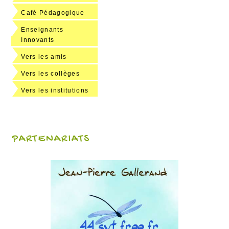
Café Pédagogique
Enseignants
Innovants
Vers les amis
Vers les collèges
Vers les institutions
PARTENARIATS