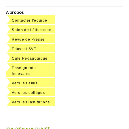
A propos
Contacter l'équipe
Salon de l'éducation
Revue de Presse
Eduscol SVT
Café Pédagogique
Enseignants
Innovants
Vers les amis
Vers les collèges
Vers les institutions