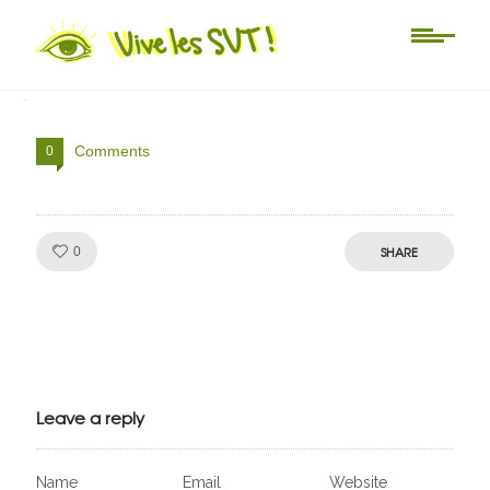
logo calaméo vivelessvt
Comments
0
Like!
SHARE
0
Julien de
VivelesSVT.com
Leave a reply
Name
Email
Website