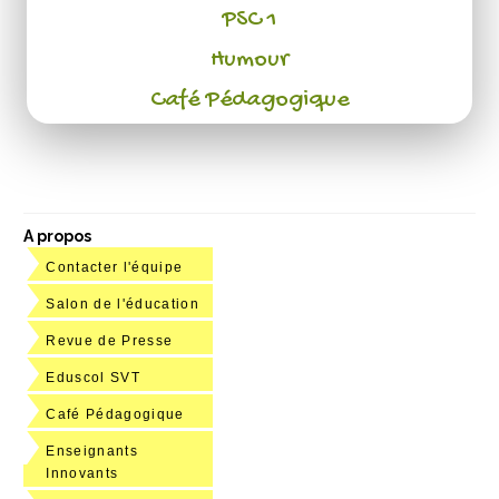
PSC 1
Humour
Café Pédagogique
A propos
Contacter l'équipe
Salon de l'éducation
Revue de Presse
Eduscol SVT
Café Pédagogique
Enseignants
Innovants