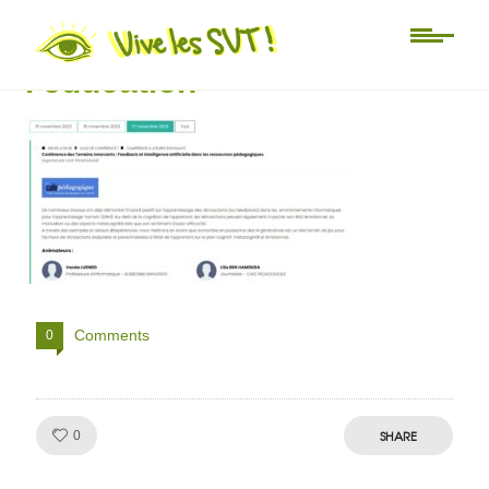
conférence salon de
l’éducation
Comments
0
Like!
SHARE
0