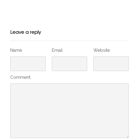
Julien de
VivelesSVT.com
Leave a reply
Name
Email
Website
Comment