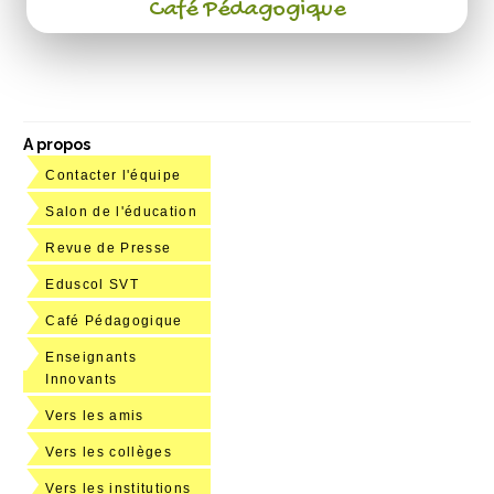
Café Pédagogique
A propos
Contacter l'équipe
Salon de l'éducation
Revue de Presse
Eduscol SVT
Café Pédagogique
Enseignants
Innovants
Vers les amis
Vers les collèges
Vers les institutions