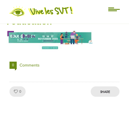
demande de badge salon de
l’éducation
Comments
0
Like!
SHARE
0
Julien de