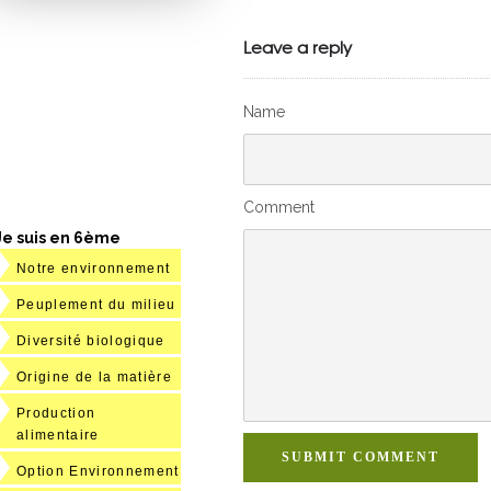
VivelesSVT.com
Leave a reply
Name
Comment
Je suis en 6ème
Notre environnement
Peuplement du milieu
Diversité biologique
Origine de la matière
Production
alimentaire
SUBMIT COMMENT
Option Environnement