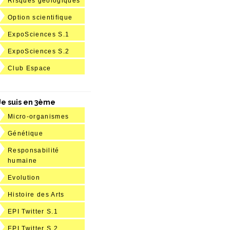
Risques géologiques
Option scientifique
ExpoSciences S.1
ExpoSciences S.2
Club Espace
Je suis en 3ème
Micro-organismes
Génétique
Responsabilité
humaine
Evolution
Histoire des Arts
EPI Twitter S.1
EPI Twitter S.2