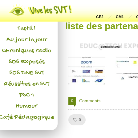
Actualités
L'association
CE2
CM1
liste des parten
Testé !
Au jour le jour
Chroniques radio
SOS Exposés
SOS DNB SVT
Réussites en SVT
PSC 1
Comments
0
Humour
Café Pédagogique
Like!
0
Julien de