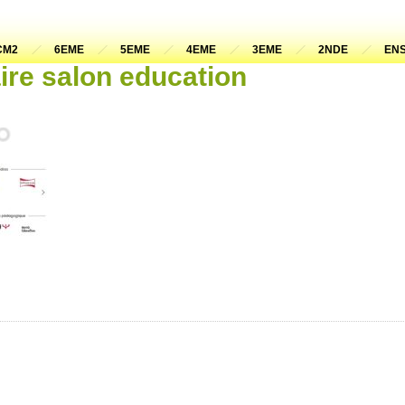
CM2
6EME
5EME
4EME
3EME
2NDE
ENS
aire salon education