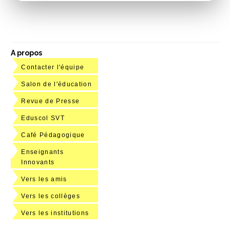
A propos
Contacter l'équipe
Salon de l'éducation
Revue de Presse
Eduscol SVT
Café Pédagogique
Enseignants
Innovants
Vers les amis
Vers les collèges
Vers les institutions