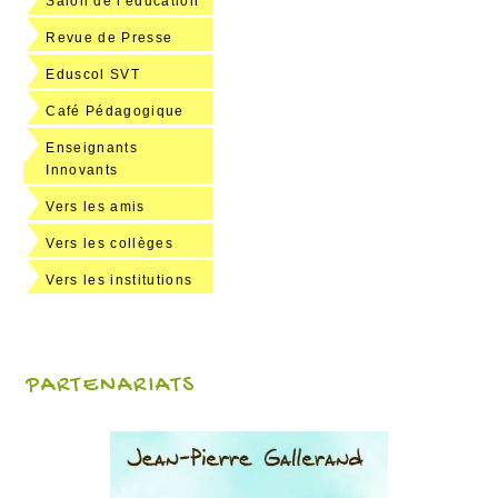
Salon de l'éducation
Revue de Presse
Eduscol SVT
Café Pédagogique
Enseignants
Innovants
Vers les amis
Vers les collèges
Vers les institutions
PARTENARIATS