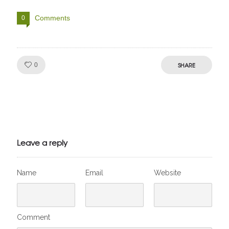
Comments
0
Like!
SHARE
0
Julien de
VivelesSVT.com
Leave a reply
Name
Email
Website
Comment