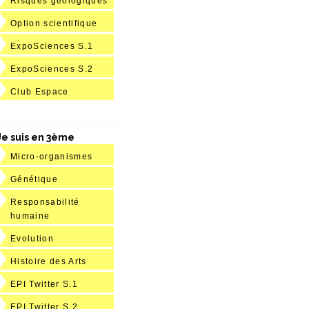
Risques géologiques
Option scientifique
ExpoSciences S.1
ExpoSciences S.2
Club Espace
Je suis en 3ème
Micro-organismes
Génétique
Responsabilité
humaine
Evolution
Histoire des Arts
EPI Twitter S.1
EPI Twitter S.2