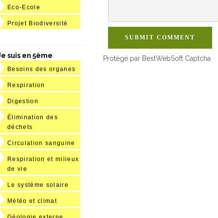
Eco-Ecole
Projet Biodiversité
SUBMIT COMMENT
Je suis en 5ème
Protégé par BestWebSoft Captcha
Besoins des organes
Respiration
Digestion
Élimination des
déchets
Circulation sanguine
Respiration et milieux
de vie
Le système solaire
Météo et climat
Géologie externe