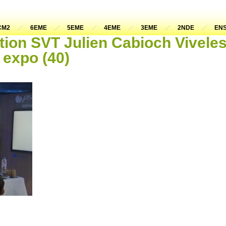
CM2
6EME
5EME
4EME
3EME
2NDE
ENS
ation SVT Julien Cabioch Vivel
 expo (40)