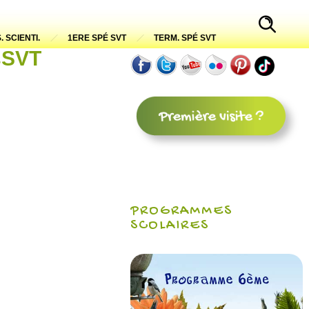
. SCIENTI.
1ERE SPÉ SVT
TERM. SPÉ SVT
esSVT
PROGRAMMES
SCOLAIRES