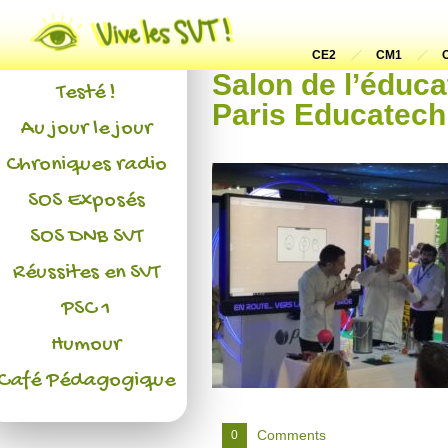
Actualités
L'association
CE2
CM1
Salon de l’éduc
Testé !
Paris Educatech
Au jour le jour
Chroniques radio
SOS Exposés
SOS DNB SVT
Réussites en SVT
PSC 1
Humour
Café Pédagogique
Comments
0