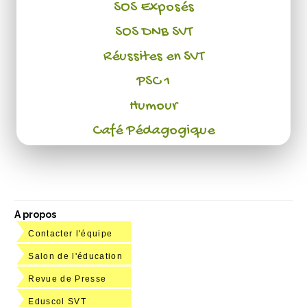
SOS Exposés
SOS DNB SVT
Réussites en SVT
PSC 1
Humour
Café Pédagogique
A propos
Contacter l'équipe
Salon de l'éducation
Revue de Presse
Eduscol SVT