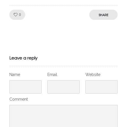
Like!
SHARE
0
Julien de
VivelesSVT.com
Leave a reply
Name
Email
Website
Comment