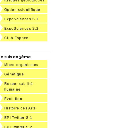
Risques géologiques
Option scientifique
ExpoSciences S.1
ExpoSciences S.2
Club Espace
Je suis en 3ème
Micro-organismes
Génétique
Responsabilité
humaine
Evolution
Histoire des Arts
EPI Twitter S.1
EPI Twitter S.2