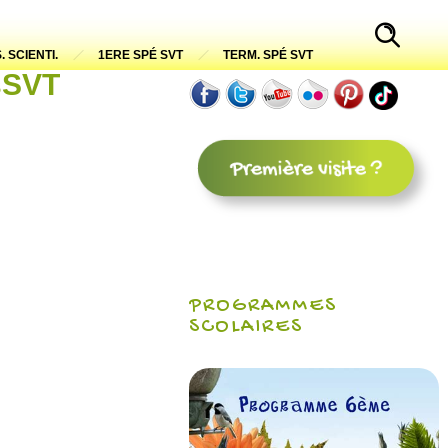
. SCIENTI.
1ERE SPÉ SVT
TERM. SPÉ SVT
esSVT
PROGRAMMES
SCOLAIRES