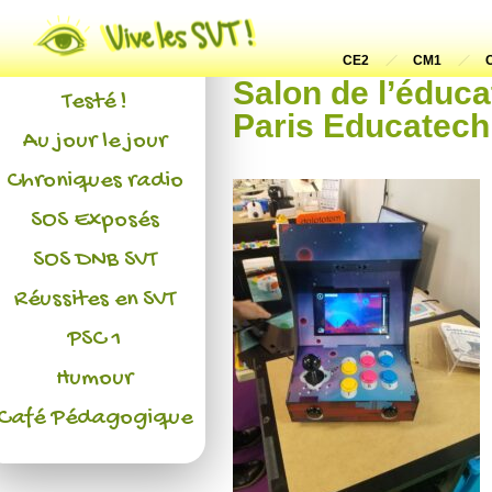
Actualités
L'association
CE2
CM1
Salon de l’éduc
Testé !
Paris Educatech
Au jour le jour
Chroniques radio
SOS Exposés
SOS DNB SVT
Réussites en SVT
PSC 1
Humour
Café Pédagogique