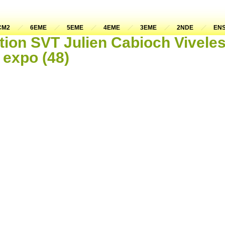
CM2
6EME
5EME
4EME
3EME
2NDE
ENS
ation SVT Julien Cabioch Vivel
 expo (48)