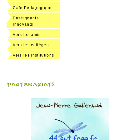
Café Pédagogique
Enseignants
Innovants
Vers les amis
Vers les collèges
Vers les institutions
PARTENARIATS