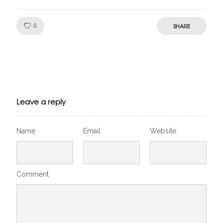
Like!
SHARE
0
Julien de
VivelesSVT.com
Leave a reply
Name
Email
Website
Comment