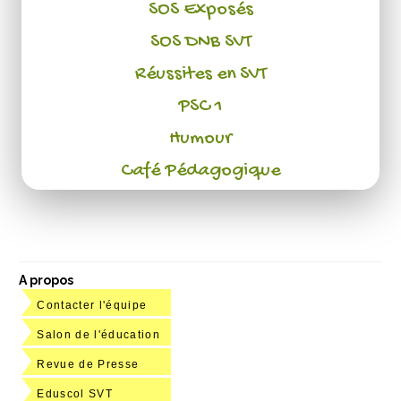
SOS Exposés
SOS DNB SVT
Réussites en SVT
PSC 1
Humour
Café Pédagogique
A propos
Contacter l'équipe
Salon de l'éducation
Revue de Presse
Eduscol SVT