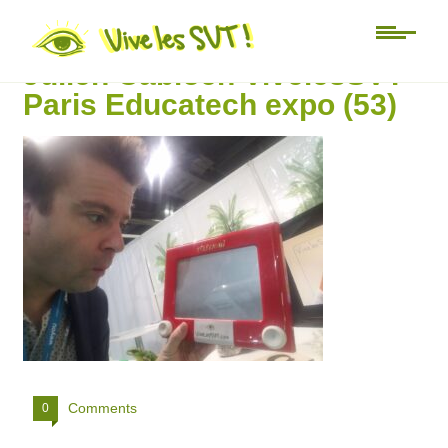
Salon de l’éducation SVT
Julien Cabioch VivelesSVT
Paris Educatech expo (53)
Comments
0