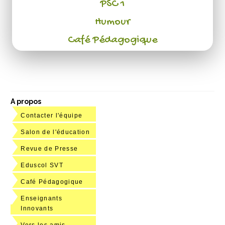
PSC 1
Humour
Café Pédagogique
A propos
Contacter l'équipe
Salon de l'éducation
Revue de Presse
Eduscol SVT
Café Pédagogique
Enseignants
Innovants