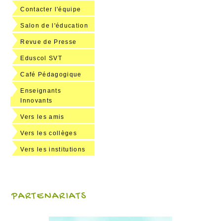
Contacter l'équipe
Salon de l'éducation
Revue de Presse
Eduscol SVT
Café Pédagogique
Enseignants
Innovants
Vers les amis
Vers les collèges
Vers les institutions
PARTENARIATS