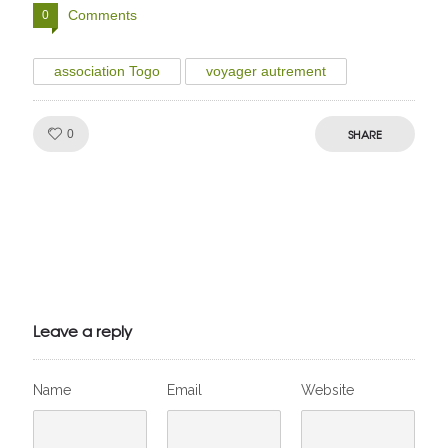
Comments
0
association Togo
voyager autrement
Like!
SHARE
0
Julien de
VivelesSVT.com
Leave a reply
Name
Email
Website