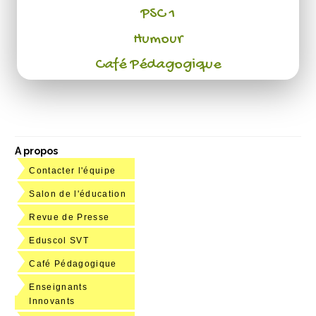
PSC 1
Humour
Café Pédagogique
A propos
Contacter l'équipe
Salon de l'éducation
Revue de Presse
Eduscol SVT
Café Pédagogique
Enseignants
Innovants