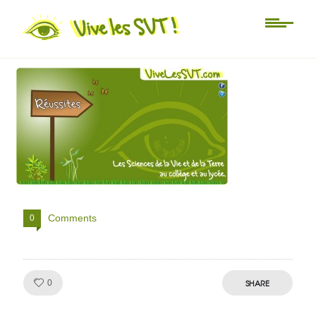
Non classé
vivelessvt1
Comments
0
Like!
SHARE
0