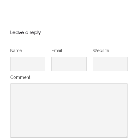
Julien de
VivelesSVT.com
Leave a reply
Name
Email
Website
Comment