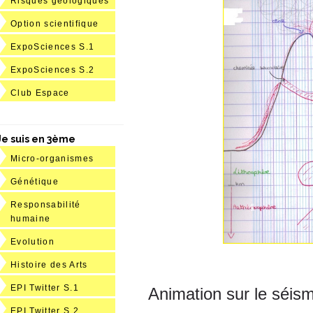
Risques géologiques
Option scientifique
ExpoSciences S.1
ExpoSciences S.2
Club Espace
Je suis en 3ème
Micro-organismes
Génétique
Responsabilité
humaine
Evolution
Histoire des Arts
EPI Twitter S.1
Animation sur le séis
EPI Twitter S.2