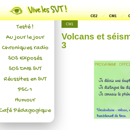
Actualités
L'association
CE2
CM1
CM1
Testé !
Volcans et séism
Au jour le jour
3
Chroniques radio
SOS Exposés
SOS DNB SVT
Réussites en SVT
PSC 1
Humour
Café Pédagogique