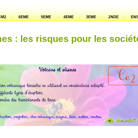
CM2
6EME
5EME
4EME
3EME
2NDE
ENS
es : les risques pour les sociét