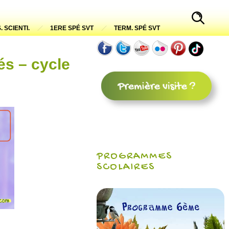
. SCIENTI.
1ERE SPÉ SVT
TERM. SPÉ SVT
és – cycle
PROGRAMMES
SCOLAIRES