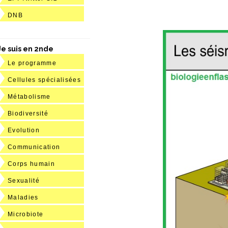
DNB
Je suis en 2nde
Le programme
Cellules spécialisées
Métabolisme
Biodiversité
Evolution
Communication
Corps humain
Sexualité
Maladies
Microbiote