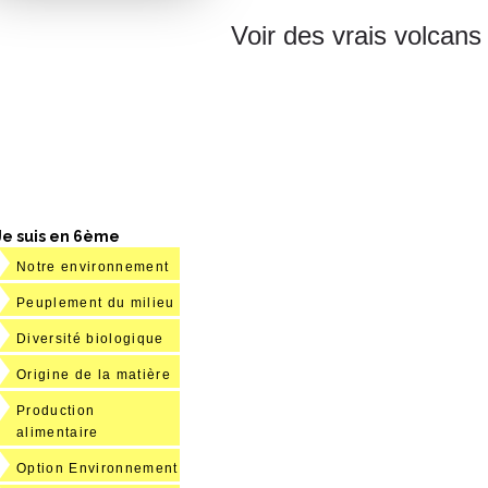
Voir des vrais volcans 
Je suis en 6ème
Notre environnement
Peuplement du milieu
Diversité biologique
Origine de la matière
Production
alimentaire
Option Environnement