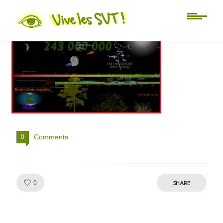
évolution
Comments
0
Like!
SHARE
0