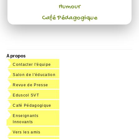
Humour
Café Pédagogique
A propos
Contacter l'équipe
Salon de l'éducation
Revue de Presse
Eduscol SVT
Café Pédagogique
Enseignants
Innovants
Vers les amis