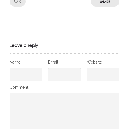
Like!
SHARE
0
Julien de
VivelesSVT.com
Leave a reply
Name
Email
Website
Comment