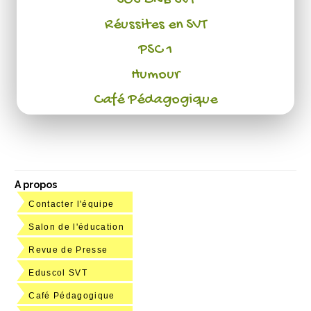
Réussites en SVT
PSC 1
Humour
Café Pédagogique
A propos
Contacter l'équipe
Salon de l'éducation
Revue de Presse
Eduscol SVT
Café Pédagogique