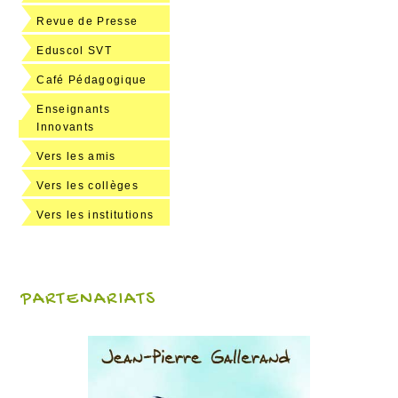
Revue de Presse
Eduscol SVT
Café Pédagogique
Enseignants
Innovants
Vers les amis
Vers les collèges
Vers les institutions
PARTENARIATS