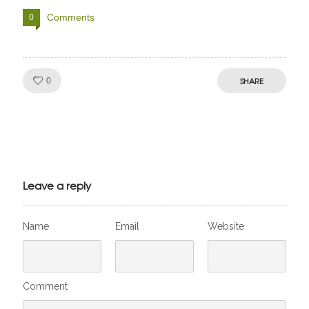
Comments
0
Like!
SHARE
0
Julien de
VivelesSVT.com
Leave a reply
Name
Email
Website
Comment