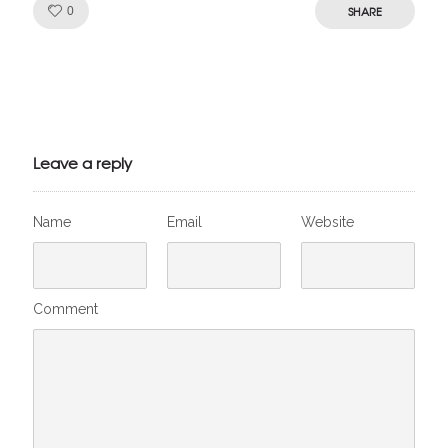
Like!
SHARE
0
Julien de
VivelesSVT.com
Leave a reply
Name
Email
Website
Comment