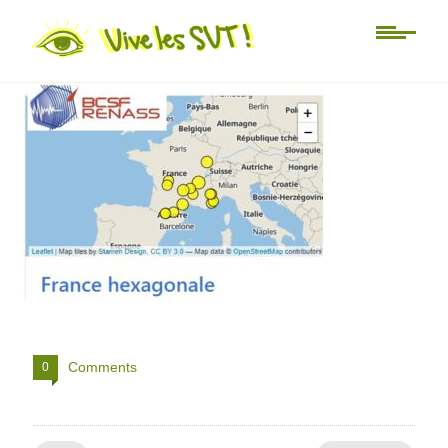
réseau sismomètre Renass
Comments
0