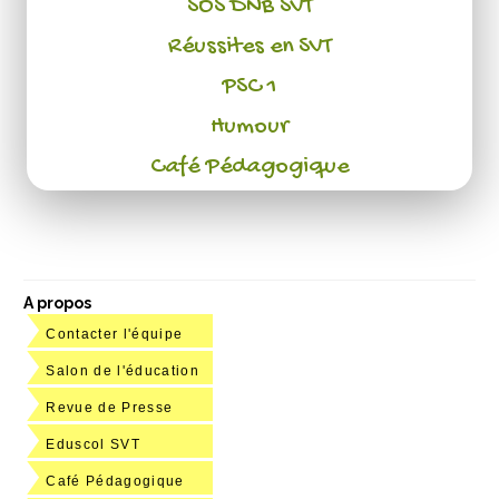
SOS DNB SVT
Réussites en SVT
PSC 1
Humour
Café Pédagogique
A propos
Contacter l'équipe
Salon de l'éducation
Revue de Presse
Eduscol SVT
Café Pédagogique