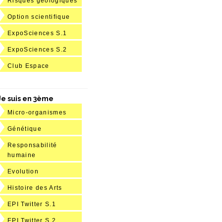
Risques géologiques
Option scientifique
ExpoSciences S.1
ExpoSciences S.2
Club Espace
Je suis en 3ème
Micro-organismes
Génétique
Responsabilité
humaine
Evolution
Histoire des Arts
EPI Twitter S.1
EPI Twitter S.2