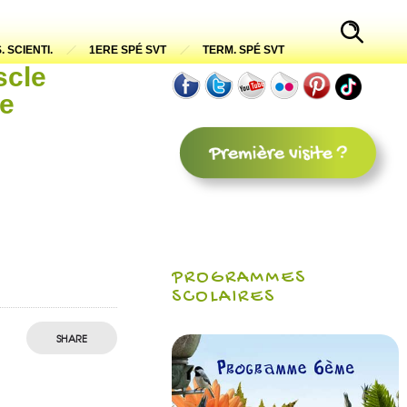
. SCIENTI.
1ERE SPÉ SVT
TERM. SPÉ SVT
scle
ue
PROGRAMMES
SCOLAIRES
SHARE