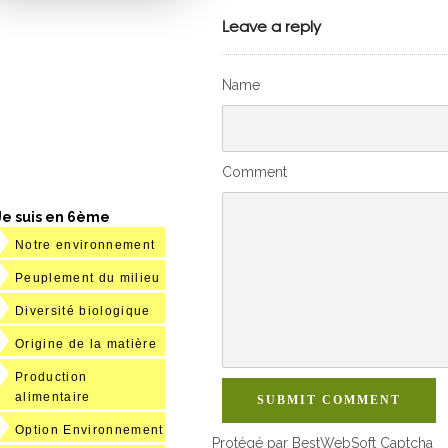
VivelesSVT.com
Leave a reply
Name
Comment
Je suis en 6ème
Notre environnement
Peuplement du milieu
Diversité biologique
Origine de la matière
Production
alimentaire
SUBMIT COMMENT
Option Environnement
Protégé par BestWebSoft Captcha