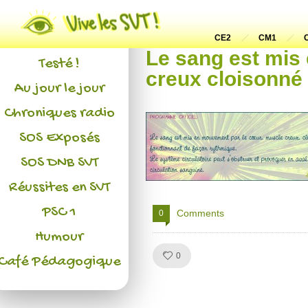
Actualités
L'association
CE2
CM1
Le sang est mis
Testé !
creux cloisonné
Au jour le jour
Chroniques radio
SOS Exposés
SOS DNB SVT
Réussites en SVT
PSC 1
Comments
0
Humour
Like!
0
Café Pédagogique
Julien de