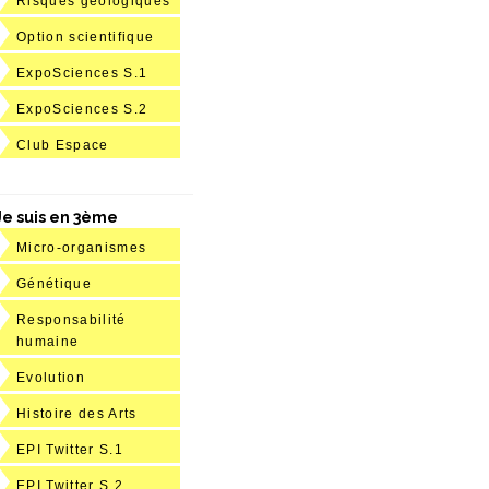
Risques géologiques
Option scientifique
ExpoSciences S.1
ExpoSciences S.2
Club Espace
Je suis en 3ème
Micro-organismes
Génétique
Responsabilité
humaine
Evolution
Histoire des Arts
EPI Twitter S.1
EPI Twitter S.2