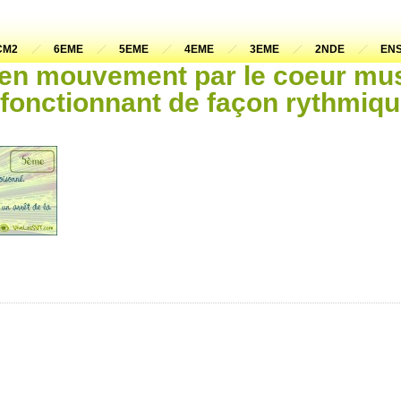
CM2
6EME
5EME
4EME
3EME
2NDE
ENS
 en mouvement par le coeur mu
 fonctionnant de façon rythmiq