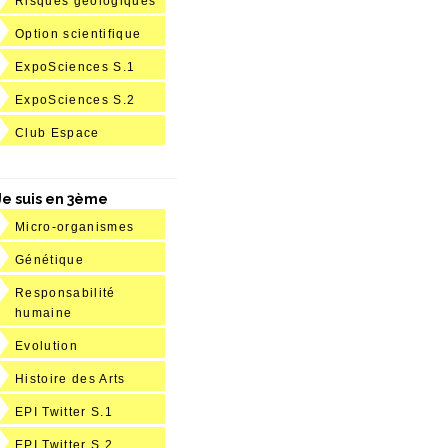
Risques géologiques
Option scientifique
ExpoSciences S.1
ExpoSciences S.2
Club Espace
Je suis en 3ème
Micro-organismes
Génétique
Responsabilité
humaine
Evolution
Histoire des Arts
EPI Twitter S.1
EPI Twitter S.2