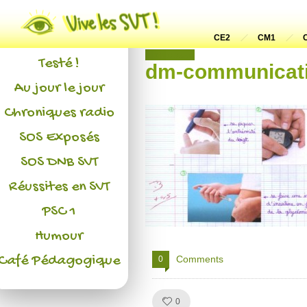
Actualités
L'association
CE2
CM1
Non classé
Testé !
dm-communicat
Au jour le jour
Chroniques radio
SOS Exposés
SOS DNB SVT
Réussites en SVT
PSC 1
Humour
Café Pédagogique
Comments
0
Like!
0