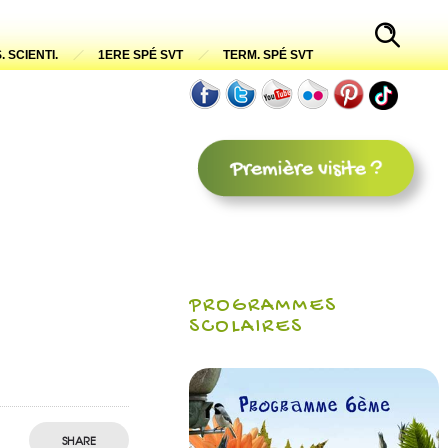
. SCIENTI.
1ERE SPÉ SVT
TERM. SPÉ SVT
PROGRAMMES
SCOLAIRES
SHARE