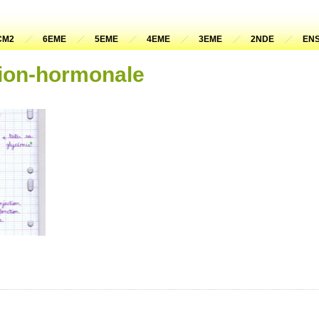
CM2
6EME
5EME
4EME
3EME
2NDE
ENS
ion-hormonale