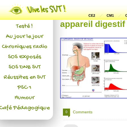
Actualités
L'association
CE2
CM1
appareil digesti
Testé !
Au jour le jour
Chroniques radio
SOS Exposés
SOS DNB SVT
Réussites en SVT
PSC 1
Humour
Café Pédagogique
Comments
0