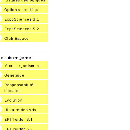
Risques géologiques
Option scientifique
ExpoSciences S.1
ExpoSciences S.2
Club Espace
Je suis en 3ème
Micro-organismes
Génétique
Responsabilité
humaine
Evolution
Histoire des Arts
EPI Twitter S.1
EPI Twitter S.2