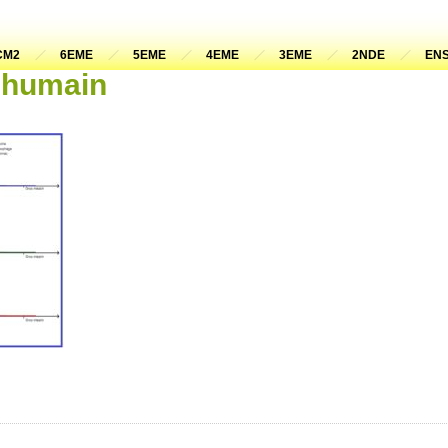
CM2
6EME
5EME
4EME
3EME
2NDE
ENS
f humain