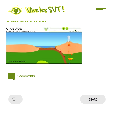
animation flash svt
subduction
Comments
0
Like!
SHARE
1