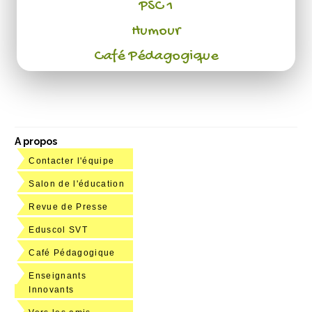
PSC 1
Humour
Café Pédagogique
A propos
Contacter l'équipe
Salon de l'éducation
Revue de Presse
Eduscol SVT
Café Pédagogique
Enseignants
Innovants