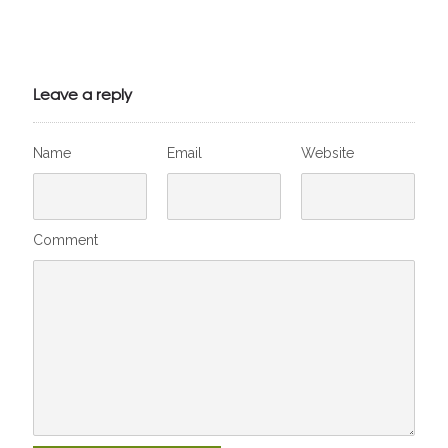
Julien de
VivelesSVT.com
Leave a reply
Name
Email
Website
Comment