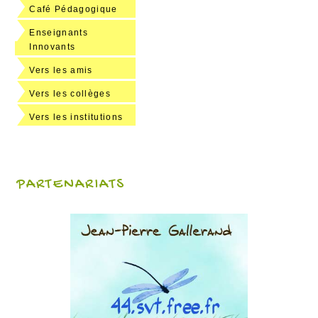
Café Pédagogique
Enseignants
Innovants
Vers les amis
Vers les collèges
Vers les institutions
PARTENARIATS