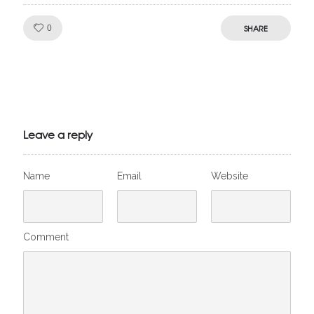
Like!
SHARE
0
Julien de
VivelesSVT.com
Leave a reply
Name
Email
Website
Comment