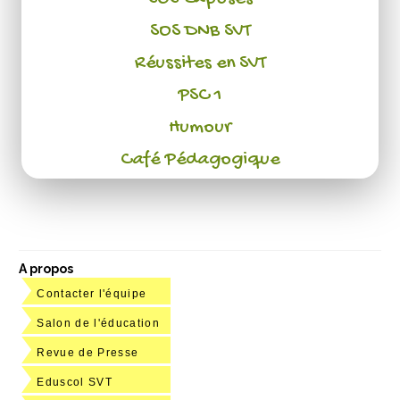
SOS DNB SVT
Réussites en SVT
PSC 1
Humour
Café Pédagogique
A propos
Contacter l'équipe
Salon de l'éducation
Revue de Presse
Eduscol SVT