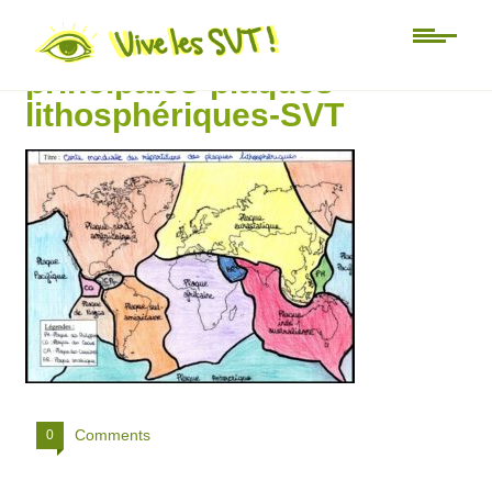
carte-mondiale-des-
principales-plaques-
lithosphériques-SVT
Comments
0