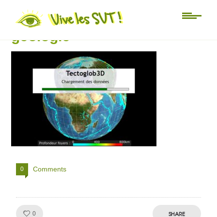
tectoglob-3D-SVT-logiciel-
geologie
Comments
0
Like!
SHARE
0