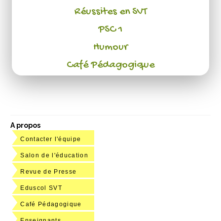
Réussites en SVT
PSC 1
Humour
Café Pédagogique
A propos
Contacter l'équipe
Salon de l'éducation
Revue de Presse
Eduscol SVT
Café Pédagogique
Enseignants