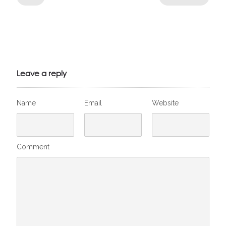
Julien de
VivelesSVT.com
Leave a reply
Name
Email
Website
Comment