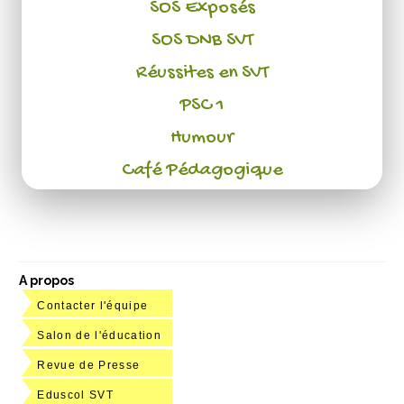
SOS Exposés
SOS DNB SVT
Réussites en SVT
PSC 1
Humour
Café Pédagogique
A propos
Contacter l'équipe
Salon de l'éducation
Revue de Presse
Eduscol SVT