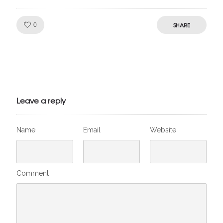
Like!
SHARE
0
Julien de
VivelesSVT.com
Leave a reply
Name
Email
Website
Comment