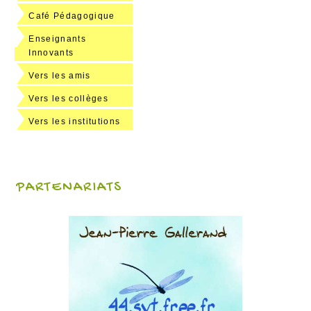
Café Pédagogique
Enseignants
Innovants
Vers les amis
Vers les collèges
Vers les institutions
PARTENARIATS