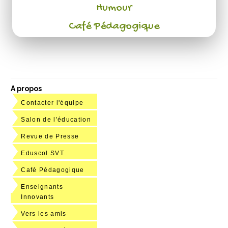
Humour
Café Pédagogique
A propos
Contacter l'équipe
Salon de l'éducation
Revue de Presse
Eduscol SVT
Café Pédagogique
Enseignants
Innovants
Vers les amis