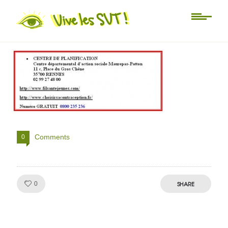
Non classé
planning-familial
Comments
0
Like!
SHARE
0