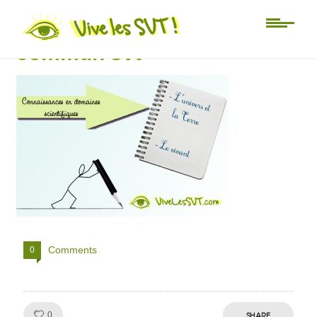
univers terre vivant socle
commun svt
Comments
0
Like!
SHARE
0