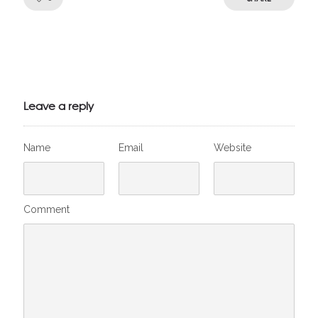
Julien de
VivelesSVT.com
Leave a reply
Name
Email
Website
Comment