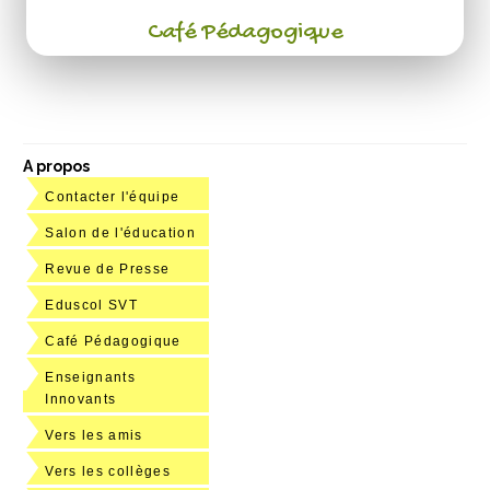
Café Pédagogique
A propos
Contacter l'équipe
Salon de l'éducation
Revue de Presse
Eduscol SVT
Café Pédagogique
Enseignants
Innovants
Vers les amis
Vers les collèges