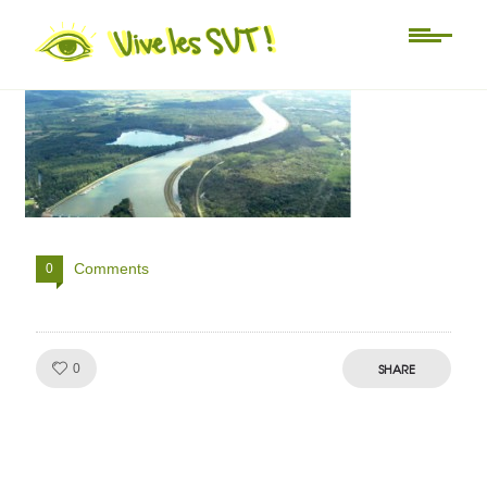
au_fil_du_rhin
Comments
0
Like!
SHARE
0
Julien de